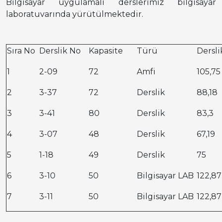
Bilgisayar uygulamalı derslerimiz bilgisayar
laboratuvarında yürütülmektedir.
Sıra No
Derslik No
Kapasite
Türü
Dersl
1
2-09
72
Amfi
105,75
2
3-37
72
Derslik
88,18
3
3-41
80
Derslik
83,3
4
3-07
48
Derslik
67,19
5
1-18
49
Derslik
75
6
3-10
50
Bilgisayar LAB
122,87
7
3-11
50
Bilgisayar LAB
122,87