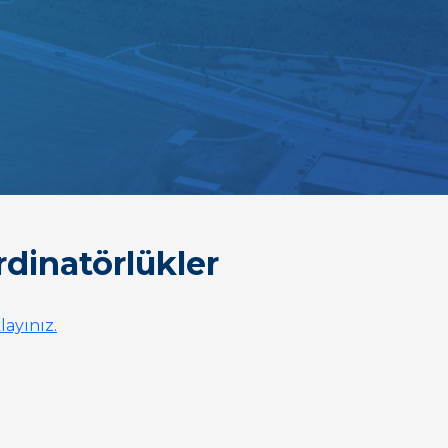
dinatörlükler
layınız.