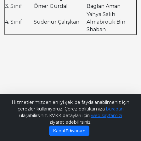
3. Sınıf
Ömer Gürdal
Baglan Aman
Yahya Salih
4. Sınıf
Sudenur Çalışkan
Almabrouk Bin
Shaban
Bana Soru Sor | Ask Me
Hizmetlerimizden en iyi şekilde faydalanabilmeniz için
çerezler kullanıyoruz. Çerez politikamıza
buradan
ulaşabilirsiniz. KVKK detayları için
web sayfamızı
ziyaret edebilirsiniz.
Kabul Ediyorum