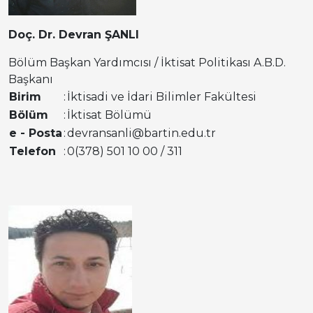
Doç. Dr. Devran ŞANLI
Bölüm Başkan Yardımcısı / İktisat Politikası A.B.D.
Başkanı
Birim
:
İktisadi ve İdari Bilimler Fakültesi
Bölüm
:
İktisat Bölümü
e - Posta
:
devransanli@bartin.edu.tr
Telefon
:
0(378) 501 10 00 / 311