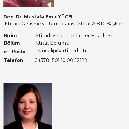
Doç. Dr. Mustafa Emir YÜCEL
İktisadi Gelişme ve Uluslararası İktisat A.B.D. Başkanı
Birim
:
İktisadi ve İdari Bilimler Fakültesi
Bölüm
:
İktisat Bölümü
myucel@bartin.edu.tr
e - Posta
:
Telefon
:
0 (378) 501 10 00 / 2129