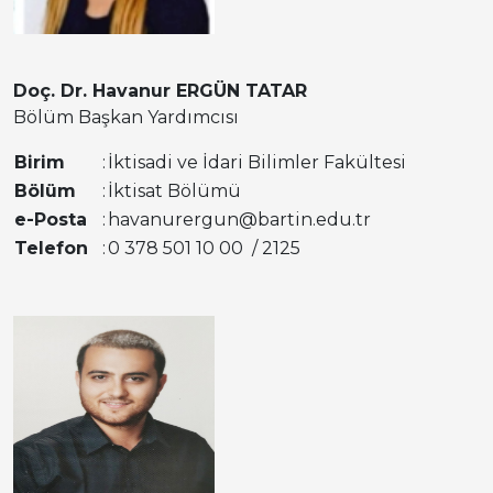
Doç. Dr. Havanur ERGÜN TATAR
Bölüm Başkan Yardımcısı
Birim
:
İktisadi ve İdari Bilimler Fakültesi
Bölüm
:
İktisat Bölümü
e-Posta
:
havanurergun@bartin.edu.tr
Telefon
:
0 378 501 10 00 / 2125