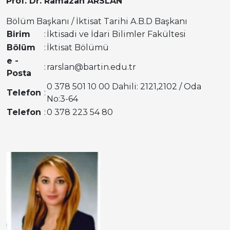
Prof. Dr. Ramazan ARSLAN
Bölüm Başkanı / İktisat Tarihi A.B.D Başkanı
Birim
:
İktisadi ve İdari Bilimler Fakültesi
Bölüm
:
İktisat Bölümü
e -
:
rarslan@bartin.edu.tr
Posta
0 378 501 10 00 Dahili: 2121,2102 / Oda
Telefon
:
No:3-64
Telefon
:
0 378 223 54 80