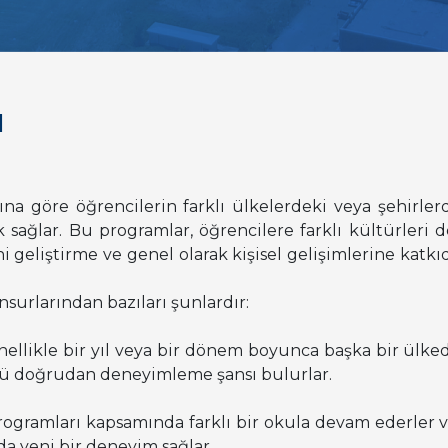
ı
a göre öğrencilerin farklı ülkelerdeki veya şehirlerd
 sağlar. Bu programlar, öğrencilere farklı kültürleri
ni geliştirme ve genel olarak kişisel gelişimlerine katk
urlarından bazıları şunlardır:
enellikle bir yıl veya bir dönem boyunca başka bir ülked
nü doğrudan deneyimleme şansı bulurlar.
rogramları kapsamında farklı bir okula devam ederler ve
da yeni bir deneyim sağlar.