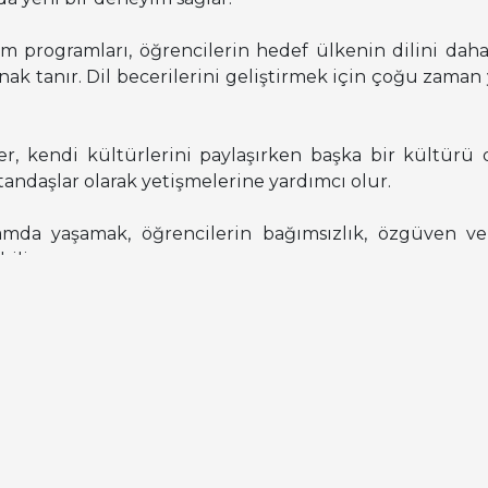
şim programları, öğrencilerin hedef ülkenin dilini daha 
ak tanır. Dil becerilerini geliştirmek için çoğu zaman 
er, kendi kültürlerini paylaşırken başka bir kültürü 
vatandaşlar olarak yetişmelerine yardımcı olur.
rtamda yaşamak, öğrencilerin bağımsızlık, özgüven 
ilir.
 değişim programları Erasmus, Farabi ve Mevlana değiş
a ilişkin detaylı bilgilere erişebilirsiniz. Ayrıca tal
ün değişim programlarından sorumlu koordinatörler