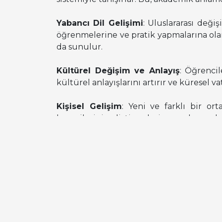
Yabancı Dil Gelişimi
: Uluslararası deği
öğrenmelerine ve pratik yapmalarına olan
da sunulur.
Kültürel Değişim ve Anlayış
: Öğrencil
kültürel anlayışlarını artırır ve küresel 
Kişisel Gelişim
: Yeni ve farklı bir o
becerilerini geliştirmelerine yardımcı olab
Öğrencilerimiz faydalanabileceği başlıca
Aşağıdaki linklerden değişim programların
akademik danışmanlarınız ve bölümümüz
bilgiler sunacaktır.
Erasmus