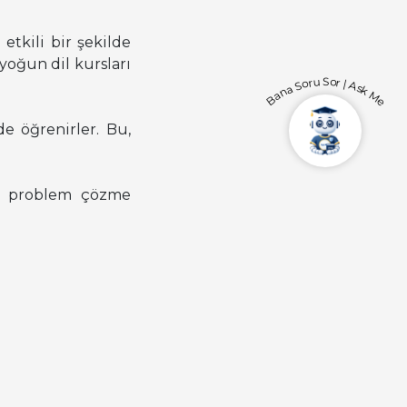
etkili bir şekilde
yoğun dil kursları
Bana Soru Sor | Ask Me
de öğrenirler. Bu,
ve problem çözme
im programlarıdır.
ep etmeniz halinde
i sizlere detaylı