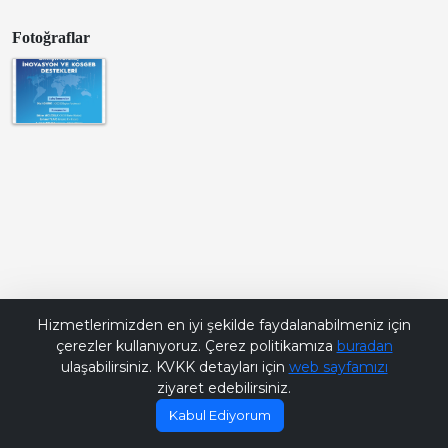
Fotoğraflar
Bana Soru Sor | Ask Me
Hizmetlerimizden en iyi şekilde faydalanabilmeniz için
çerezler kullanıyoruz. Çerez politikamıza
buradan
ulaşabilirsiniz. KVKK detayları için
web sayfamızı
ziyaret edebilirsiniz.
Kabul Ediyorum