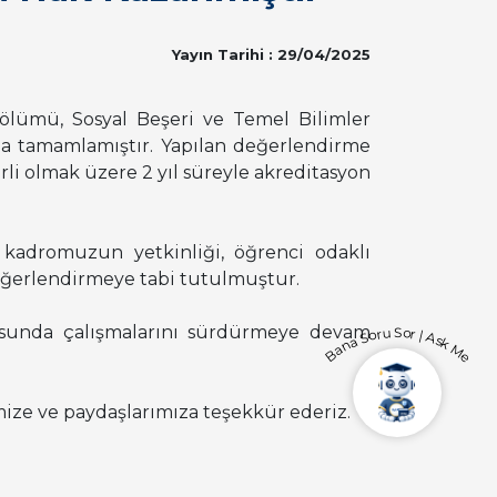
Yayın Tarihi : 29/04/2025
 Bölümü, Sosyal Beşeri ve Temel Bilimler
la tamamlamıştır. Yapılan değerlendirme
i olmak üzere 2 yıl süreyle akreditasyon
 kadromuzun yetkinliği, öğrenci odaklı
 değerlendirmeye tabi tutulmuştur.
tusunda çalışmalarını sürdürmeye devam
Bana Soru Sor | Ask Me
ize ve paydaşlarımıza teşekkür ederiz.