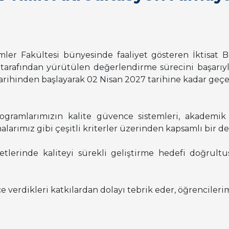
ilimler Fakültesi bünyesinde faaliyet gösteren İktisat
tarafından yürütülen değerlendirme sürecini başarıy
hinden başlayarak 02 Nisan 2027 tarihine kadar geçerl
rogramlarımızın kalite güvence sistemleri, akademik
malarımız gibi çeşitli kriterler üzerinden kapsamlı bir
etlerinde kaliteyi sürekli geliştirme hedefi doğrul
erdikleri katkılardan dolayı tebrik eder, öğrencilerim