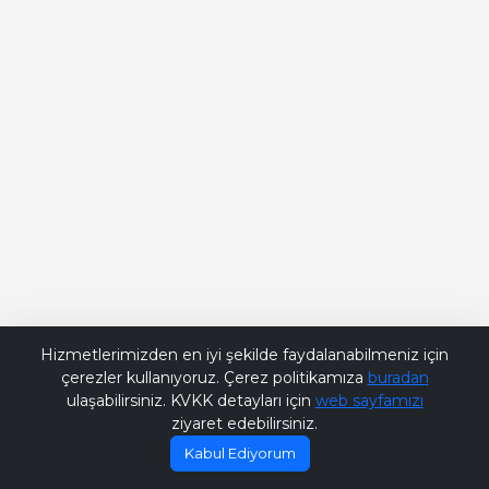
Bana Soru Sor | Ask Me
Hizmetlerimizden en iyi şekilde faydalanabilmeniz için
çerezler kullanıyoruz. Çerez politikamıza
buradan
ulaşabilirsiniz. KVKK detayları için
web sayfamızı
ziyaret edebilirsiniz.
Kabul Ediyorum