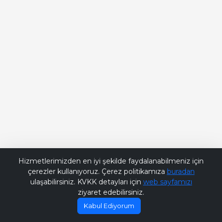
Bana Soru Sor | Ask Me
Hizmetlerimizden en iyi şekilde faydalanabilmeniz için
çerezler kullanıyoruz. Çerez politikamıza
buradan
ulaşabilirsiniz. KVKK detayları için
web sayfamızı
ziyaret edebilirsiniz.
Kabul Ediyorum