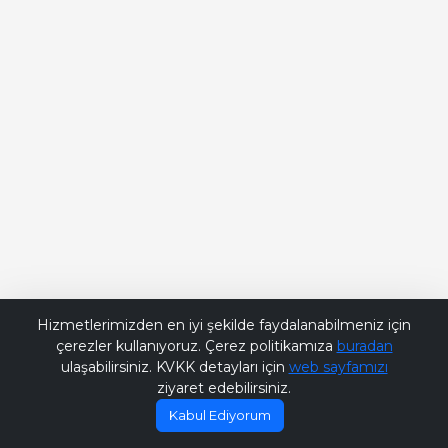
Bana Soru Sor | Ask Me
Hizmetlerimizden en iyi şekilde faydalanabilmeniz için
çerezler kullanıyoruz. Çerez politikamıza
buradan
ulaşabilirsiniz. KVKK detayları için
web sayfamızı
ziyaret edebilirsiniz.
Kabul Ediyorum